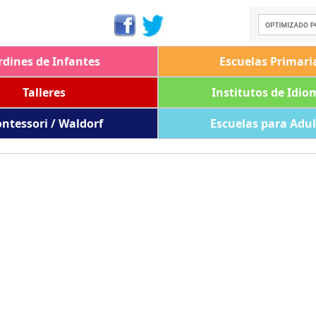
rdines de Infantes
Escuelas Primari
Talleres
Institutos de Idio
ntessori / Waldorf
Escuelas para Adu