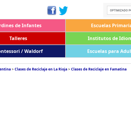
rdines de Infantes
Escuelas Primari
Talleres
Institutos de Idio
ntessori / Waldorf
Escuelas para Adu
gentina
>
Clases de Reciclaje en La Rioja
>
Clases de Reciclaje en Famatina