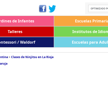
rdines de Infantes
Escuelas Primari
Talleres
Institutos de Idio
ntessori / Waldorf
Escuelas para Adu
entina
>
Clases de Ninjitsu en La Rioja
Maruja