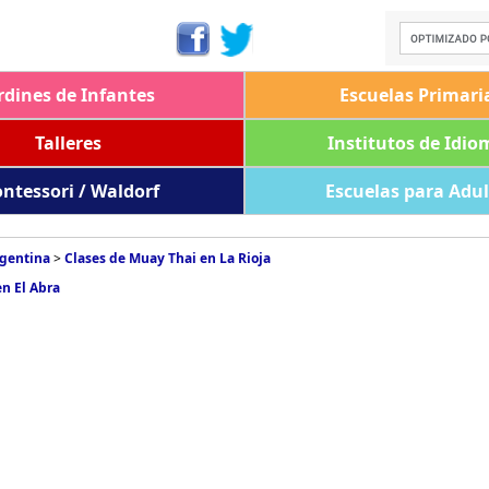
rdines de Infantes
Escuelas Primari
Talleres
Institutos de Idio
ntessori / Waldorf
Escuelas para Adu
rgentina
>
Clases de Muay Thai en La Rioja
n El Abra