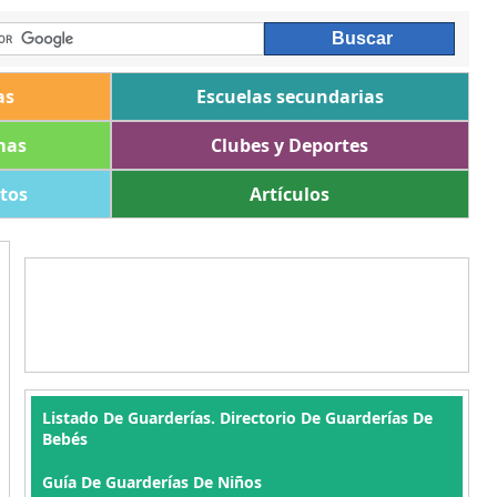
as
Escuelas secundarias
mas
Clubes y Deportes
ltos
Artículos
Listado De Guarderías. Directorio De Guarderías De
Bebés
Guía De Guarderías De Niños