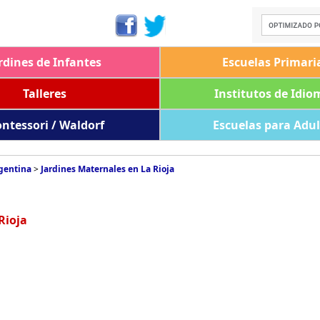
rdines de Infantes
Escuelas Primari
Talleres
Institutos de Idio
ntessori / Waldorf
Escuelas para Adu
rgentina
>
Jardines Maternales en La Rioja
Rioja