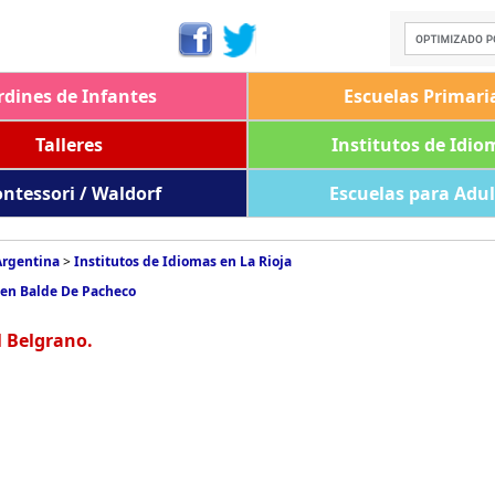
rdines de Infantes
Escuelas Primari
Talleres
Institutos de Idio
ntessori / Waldorf
Escuelas para Adu
Argentina
>
Institutos de Idiomas en La Rioja
 en Balde De Pacheco
l Belgrano.