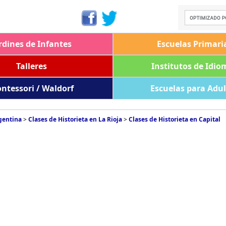
rdines de Infantes
Escuelas Primari
Talleres
Institutos de Idio
ntessori / Waldorf
Escuelas para Adu
rgentina
>
Clases de Historieta en La Rioja
>
Clases de Historieta en Capital