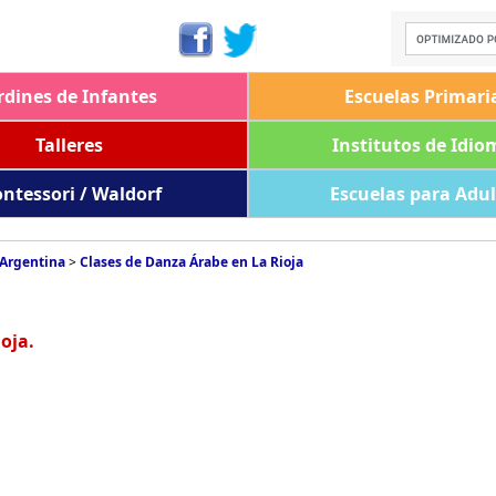
rdines de Infantes
Escuelas Primari
Talleres
Institutos de Idio
ntessori / Waldorf
Escuelas para Adu
 Argentina
>
Clases de Danza Árabe en La Rioja
oja.