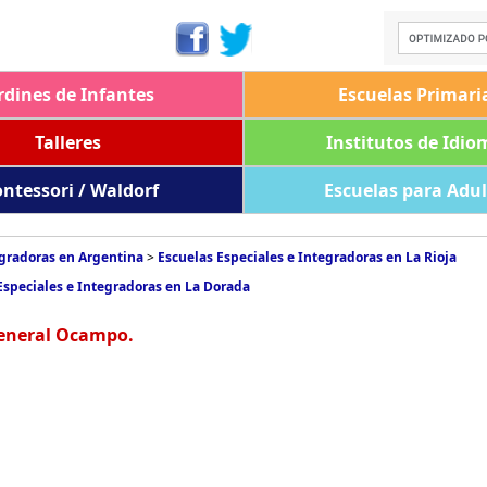
rdines de Infantes
Escuelas Primari
Talleres
Institutos de Idio
ntessori / Waldorf
Escuelas para Adu
egradoras en Argentina
>
Escuelas Especiales e Integradoras en La Rioja
Especiales e Integradoras en La Dorada
General Ocampo.