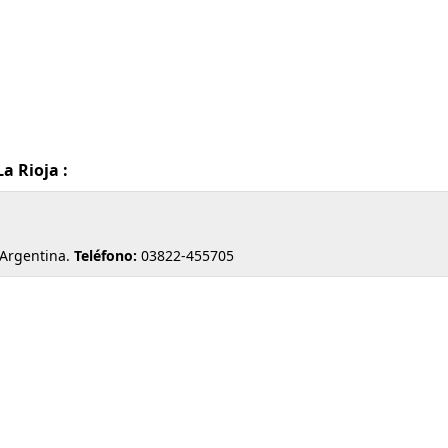
a Rioja :
 Argentina.
Teléfono:
03822-455705