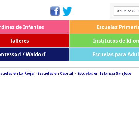
rdines de Infantes
Escuelas Primari
Talleres
Institutos de Idio
ntessori / Waldorf
Escuelas para Adu
scuelas en La Rioja
>
Escuelas en Capital
>
Escuelas en Estancia San Jose