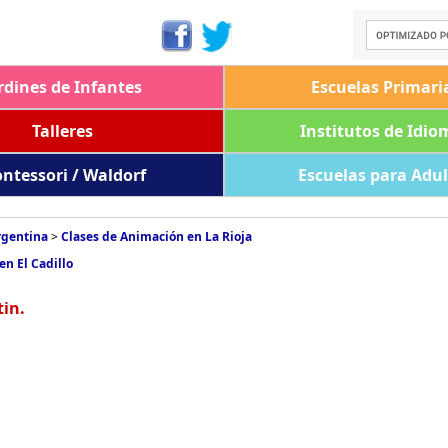
rdines de Infantes
Escuelas Primari
Talleres
Institutos de Idio
ntessori / Waldorf
Escuelas para Adu
rgentina
>
Clases de Animación en La Rioja
en El Cadillo
tin.