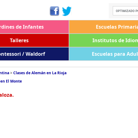
rdines de Infantes
Escuelas Primari
Talleres
Institutos de Idio
ntessori / Waldorf
Escuelas para Adu
ntina
>
Clases de Alemán en La Rioja
 en El Monte
aloza.