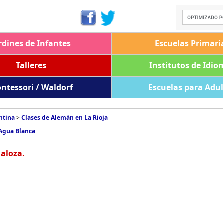
rdines de Infantes
Escuelas Primari
Talleres
Institutos de Idio
ntessori / Waldorf
Escuelas para Adu
ntina
>
Clases de Alemán en La Rioja
 Agua Blanca
aloza.