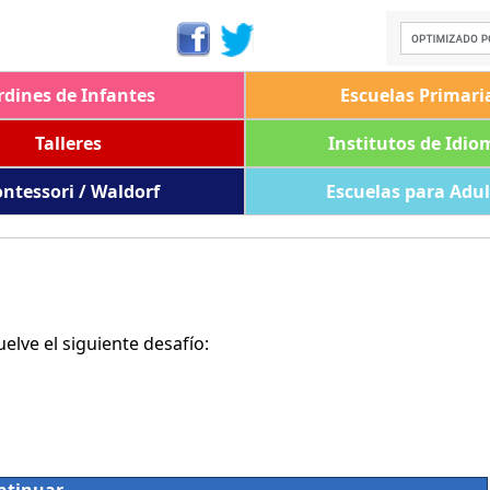
rdines de Infantes
Escuelas Primari
Talleres
Institutos de Idio
ntessori / Waldorf
Escuelas para Adu
lve el siguiente desafío: