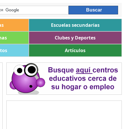
as
Escuelas secundarias
mas
Clubes y Deportes
ltos
Artículos