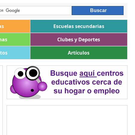
as
Escuelas secundarias
mas
Clubes y Deportes
ltos
Artículos