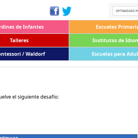
rdines de Infantes
Escuelas Primari
Talleres
Institutos de Idio
ntessori / Waldorf
Escuelas para Adu
lve el siguiente desafío: