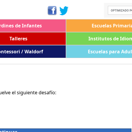
rdines de Infantes
Escuelas Primari
Talleres
Institutos de Idio
ntessori / Waldorf
Escuelas para Adu
lve el siguiente desafío: