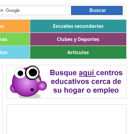
as
Escuelas secundarias
mas
Clubes y Deportes
ltos
Artículos