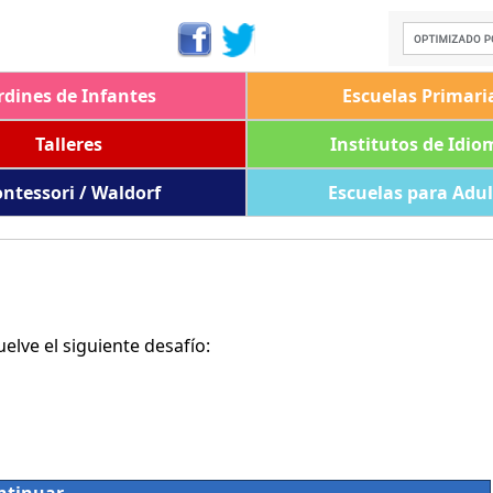
rdines de Infantes
Escuelas Primari
Talleres
Institutos de Idio
ntessori / Waldorf
Escuelas para Adu
lve el siguiente desafío: