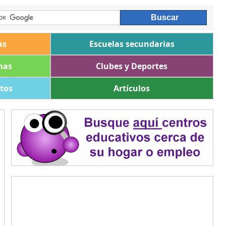
as
Escuelas secundarias
mas
Clubes y Deportes
ltos
Artículos