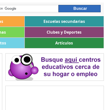
as
Escuelas secundarias
mas
Clubes y Deportes
ltos
Artículos