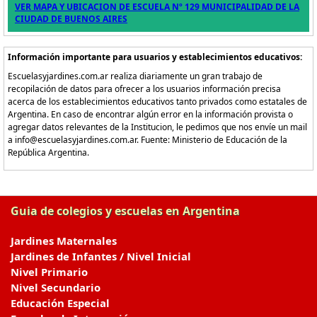
VER MAPA Y UBICACION DE ESCUELA Nº 129 MUNICIPALIDAD DE LA
CIUDAD DE BUENOS AIRES
Información importante para usuarios y establecimientos educativos:
Escuelasyjardines.com.ar realiza diariamente un gran trabajo de
recopilación de datos para ofrecer a los usuarios información precisa
acerca de los establecimientos educativos tanto privados como estatales de
Argentina. En caso de encontrar algún error en la información provista o
agregar datos relevantes de la Institucion, le pedimos que nos envíe un mail
a info@escuelasyjardines.com.ar. Fuente: Ministerio de Educación de la
República Argentina.
Guia de colegios y escuelas en Argentina
Jardines Maternales
Jardines de Infantes / Nivel Inicial
Nivel Primario
Nivel Secundario
Educación Especial